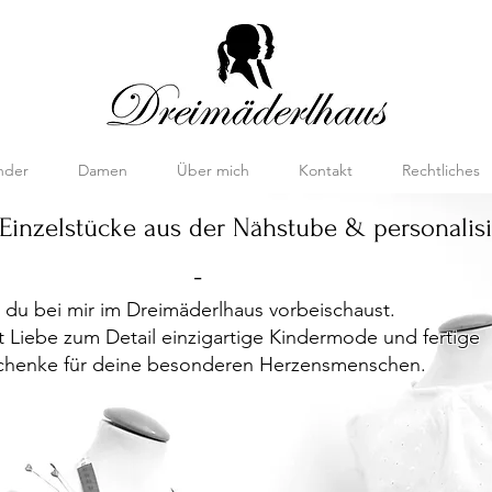
nder
Damen
Über mich
Kontakt
Rechtliches
 Einzelstücke aus der Nähstube & personalis
-
s du bei mir im Dreimäderlhaus vorbeischaust.
it Liebe zum Detail einzigartige Kindermode un
d
fertige
schenke für deine besonderen Herzensmenschen.